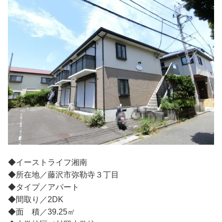
◆イーストライフ湘南
◆所在地／藤沢市弥勒寺３丁目
◆タイプ／アパート
◆間取り／2DK
◆面 積／39.25㎡