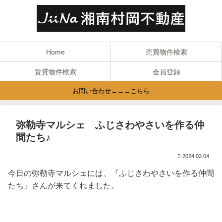
Home
売買物件検索
賃貸物件検索
会員登録
お問い合わせ→→→こちら
弥勒寺マルシェ ふじさわやさいを作る仲
間たち♪
2024.02.04
今
日の弥勒
寺マルシ
ェに
は、『ふ
じさわ
や
さいを作る仲間
たち』さんが来てくれました。