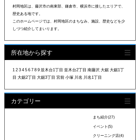
村岡地区は、藤沢市の南東部、鎌倉市、横浜市に接したエリアで、
歴史ある地です。
このホームページでは、村岡地区のまちなみ、施設、歴史などを少
しづつ紹介してまいります。
所在地から探す
1
2
3
4
5
6
7
8
9
並木台1丁目
並木台2丁目
南藤沢
大鋸
大鋸1丁
目
大鋸2丁目
大鋸3丁目
宮前
小塚
川名
川名1丁目
カテゴリー
まち紹介
(27)
イベント
(5)
クリーニング店
(4)