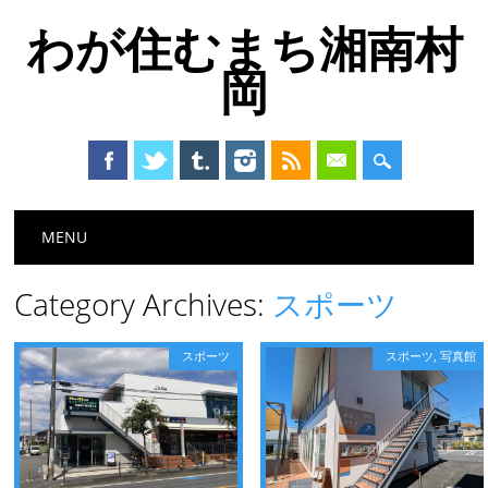
わが住むまち湘南村
岡
Main menu
Skip
MENU
to
content
Category Archives:
スポーツ
スポーツ
スポーツ
,
写真館