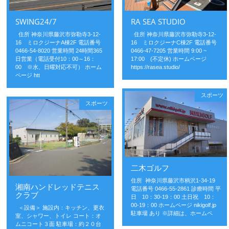
SWING24/7
RA SEA STUDIO
住所 神奈川県藤沢市弥勒寺3-12-
住所 神奈川県藤沢市弥勒寺3-12-
16 ミロクジーナA棟2F 電話番号
16 ミロクジーナC棟2F 電話番号
0466-54-8020 営業時間 24時間365
0466-47-7205 営業時間 9:00 ~
日営業（電話受付10：00～16：
17:00 (不定休) ホームページ
00 ※水、日曜対応不可） ホーム
https://rasea.studio/
ページ htt
スポーツ
スポーツ
二木ゴルフ
住所 神奈川県藤沢市柄沢1-34-19
湘南ハンドレッドテニス
電話番号 0466-55-2861 診療時間 平
クラブ
日 10：30-19：00 土日祝 10：
00-19：00 ホームページ nikigolf.jp
＜設備＞ 施設内：キッチン、更衣
駐車場 あり ※詳細は、ホームペ
室、シャワー、トイレ コート：オ
ムニコート３面 駐車場：約２０台