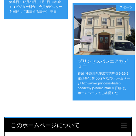
休業日：12月31日、1月1日 ＜料金
スポーツ
＞ ●ビジター料金（会員がビジター
を同伴して来場する場合） 平日
プリンセスバレエアカデ
ミー
住所 神奈川県藤沢市弥勒寺3-16-3
電話番号 0466-27-7176 ホームペー
ジ http://www.princess-ballet-
academy.jp/home.html ※詳細は、
ホームページでご確認くだ
このホームページについて