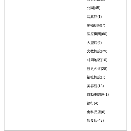
公園
(45)
写真館
(1)
動物病院
(7)
医療機関
(60)
大型店
(6)
文教施設
(29)
村岡地区
(10)
歴史の道
(28)
福祉施設
(1)
美容院
(13)
自動車関連
(1)
銀行
(4)
食料品店
(6)
飲食店
(43)