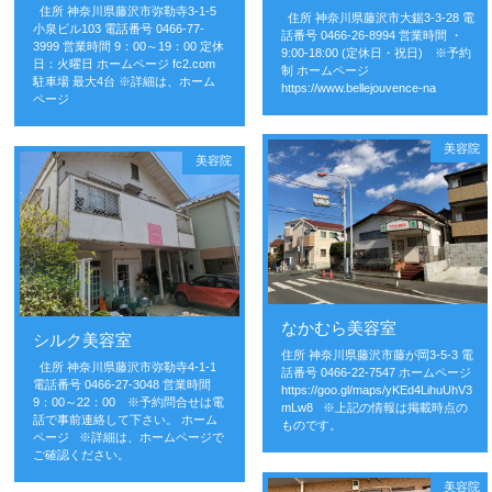
住所 神奈川県藤沢市弥勒寺3-1-5
住所 神奈川県藤沢市大鋸3-3-28 電
小泉ビル103 電話番号 0466-77-
話番号 0466-26-8994 営業時間 ・
3999 営業時間 9：00～19：00 定休
9:00-18:00 (定休日・祝日) ※予約
日：火曜日 ホームページ fc2.com
制 ホームページ
駐車場 最大4台 ※詳細は、ホーム
https://www.bellejouvence-na
ページ
美容院
美容院
なかむら美容室
シルク美容室
住所 神奈川県藤沢市藤が岡3-5-3 電
住所 神奈川県藤沢市弥勒寺4-1-1
話番号 0466-22-7547 ホームページ
電話番号 0466-27-3048 営業時間
https://goo.gl/maps/yKEd4LihuUhV3
9：00～22：00 ※予約問合せは電
mLw8 ※上記の情報は掲載時点の
話で事前連絡して下さい。 ホーム
ものです。
ページ ※詳細は、ホームページで
ご確認ください。
美容院