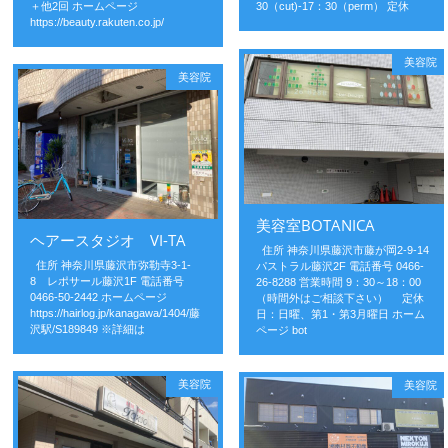
＋他2回 ホームページ
30（cut)-17：30（perm） 定休
https://beauty.rakuten.co.jp/
美容院
美容院
美容室BOTANICA
ヘアースタジオ VI-TA
住所 神奈川県藤沢市藤が岡2-9-14
住所 神奈川県藤沢市弥勒寺3-1-
パストラル藤沢2F 電話番号 0466-
8 レポサール藤沢1F 電話番号
26-8288 営業時間 9：30～18：00
0466-50-2442 ホームページ
（時間外はご相談下さい） 定休
https://hairlog.jp/kanagawa/1404/藤
日：日曜、第1・第3月曜日 ホーム
沢駅/S189849 ※詳細は
ページ bot
美容院
美容院