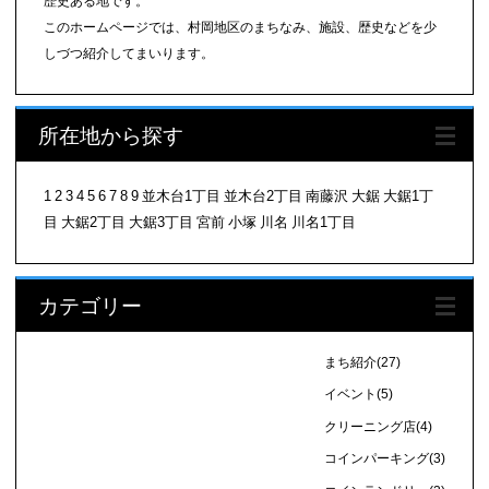
歴史ある地です。
このホームページでは、村岡地区のまちなみ、施設、歴史などを少
しづつ紹介してまいります。
所在地から探す
1
2
3
4
5
6
7
8
9
並木台1丁目
並木台2丁目
南藤沢
大鋸
大鋸1丁
目
大鋸2丁目
大鋸3丁目
宮前
小塚
川名
川名1丁目
カテゴリー
まち紹介
(27)
イベント
(5)
クリーニング店
(4)
コインパーキング
(3)