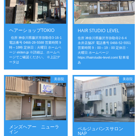
ヘアーショップTOKIO
HAIR STUDIO LEVEL
住所 神奈川県藤沢市弥勒寺3-16-1
住所 神奈川県藤沢市弥勒寺2-6-4
電話番号 0466-28-5588 営業時間 9
永井店舗2F 電話番号 0466-52-5551
時～18時 定休日：火曜日 ホームペ
営業時間 9：00～19：00 定休日・
ージ ekiten.jp ※詳細は、ホームペ
火曜日 ホームページ
ージでご確認ください。 ※上記デ
https://hairstudio-level.com/ 駐車場
ータは
あ
美容院
美容院
メンズヘアー ニューラ
ベルジュバンスサロン
イン
NAP