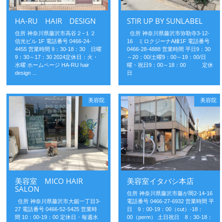
HA-RU HAIR DESIGN
STIR UP BY SUNLABEL
住所 神奈川県藤沢市高谷２−１２
住所 神奈川県藤沢市弥勒寺3-12-
信光ビル 1F 電話番号 0466-24-
16 ミロクジーナA棟1F 電話番号
4455 営業時間 9：30-18：30 日曜
0466-28-4888 営業時間 平日9：30
9：30～17：30 2024定休日：火・
～20：00/土曜9：00～19：00/日
水曜 ホームページ HA-RU hair
曜・祝日9：00～18：00 定休
design ...
日
美容院
美容院
美容室 MICO HAIR
美容室イタバシ本店
SALON
住所 神奈川県藤沢市藤が岡2-14-16
住所 神奈川県藤沢市大鋸一丁目3-
電話番号 0466-27-6932 営業時間 平
27 電話番号 0466-52-5425 営業時
日 9：00-19：00（cut）-18：
間 10：00-19：00 定休日・毎週水
00（perm） 土日祝日 8：30-18：