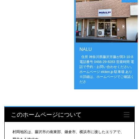
NALU
住所 神奈川県藤沢市藤が岡3-10-8
電話番号 0466-29-8283 営業時間 電
話で予約・お問い合わせください。
ホームページ ekiten.jp 駐車場 あり
※詳細は、ホームページでご確認く
ださ
このホームページについて
村岡地区は、藤沢市の南東部、鎌倉市、横浜市に接したエリアで、