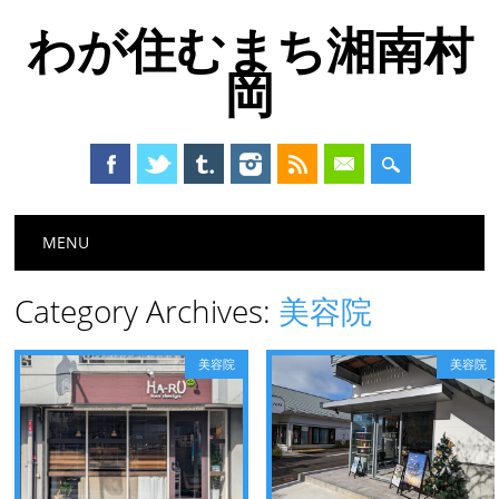
わが住むまち湘南村
岡
Main menu
Skip
MENU
to
content
Category Archives:
美容院
美容院
美容院