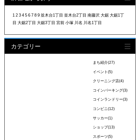
1
2
3
4
5
6
7
8
9
並木台1丁目
並木台2丁目
南藤沢
大鋸
大鋸1丁
目
大鋸2丁目
大鋸3丁目
宮前
小塚
川名
川名1丁目
カテゴリー
まち紹介
(27)
イベント
(5)
クリーニング店
(4)
コインパーキング
(3)
コインランドリー
(3)
コンビニ
(12)
サッカー
(1)
ショップ
(13)
スポーツ
(5)