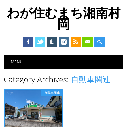
わが住むまち湘南村
岡
Main menu
Skip
MENU
to
content
Category Archives:
自動車関連
自動車関連