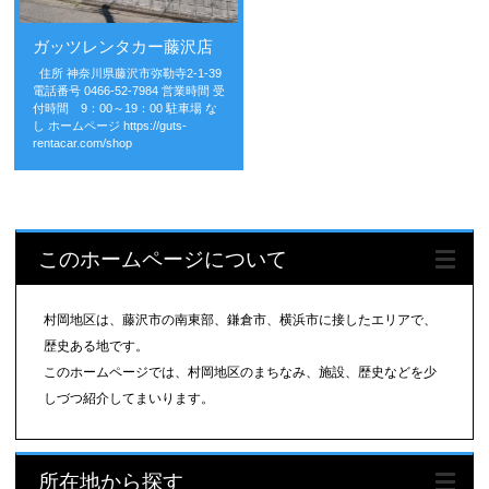
ガッツレンタカー藤沢店
住所 神奈川県藤沢市弥勒寺2-1-39
電話番号 0466-52-7984 営業時間 受
付時間 9：00～19：00 駐車場 な
し ホームページ https://guts-
rentacar.com/shop
このホームページについて
村岡地区は、藤沢市の南東部、鎌倉市、横浜市に接したエリアで、
歴史ある地です。
このホームページでは、村岡地区のまちなみ、施設、歴史などを少
しづつ紹介してまいります。
所在地から探す