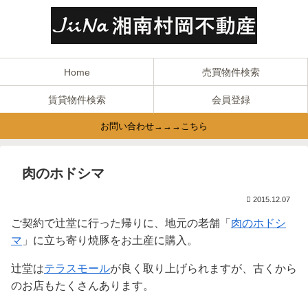
Home
売買物件検索
賃貸物件検索
会員登録
お問い合わせ→→→こちら
肉のホドシマ
2015.12.07
ご契約で辻堂に行った帰りに、地元の老舗「
肉のホドシ
マ
」に立ち寄り焼豚をお土産に購入。
辻堂は
テラスモール
が良く取り上げられますが、古くから
のお店もたくさんあります。