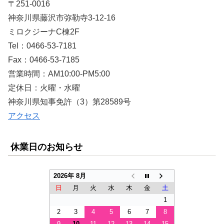
〒251-0016
神奈川県藤沢市弥勒寺3-12-16
ミロクジーナC棟2F
Tel：0466-53-7181
Fax：0466-53-7185
営業時間：AM10:00-PM5:00
定休日：火曜・水曜
神奈川県知事免許（3）第28589号
アクセス
休業日のお知らせ
2026年 8月
日
月
火
水
木
金
土
1
2
3
4
5
6
7
8
9
10
11
12
13
14
15