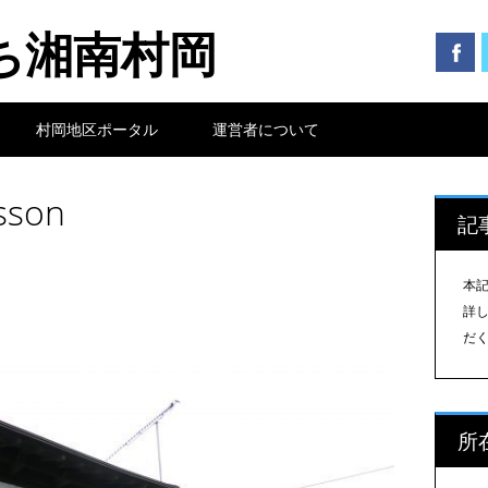
ち湘南村岡
村岡地区ポータル
運営者について
son
記
本
詳
だ
所