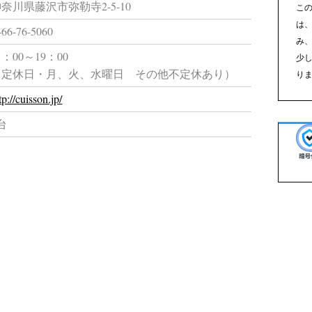
奈川県藤沢市弥勒寺2-5-10
こ
は
466-76-5060
み
1：00～19：00
少
（定休日・月、火、水曜日 その他不定休あり）
り
tp://cuisson.jp/
台