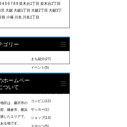
3
4
5
6
7
8
9
並木台1丁目
並木台2丁目
藤沢
大鋸
大鋸1丁目
大鋸2丁目
大鋸3丁
宮前
小塚
川名
川名1丁目
テゴリー
まち紹介
(27)
イベント
(5)
クリーニング店
(4)
のホームペー
コインパーキング
(3)
について
コインランドリー
(3)
コンビニ
(12)
岡地区は、藤沢市の
サッカー
(1)
東部、鎌倉市、横浜
に接したエリアで、
ショップ
(13)
史ある地です。
スポーツ
(5)