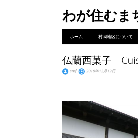
わが住むま
Main menu
Skip
ホーム
村岡地区について
to
content
仏蘭西菓子 Cuis
smf
2018年12月19日