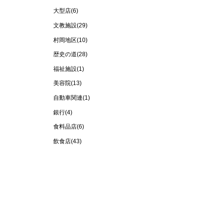
大型店
(6)
文教施設
(29)
村岡地区
(10)
歴史の道
(28)
福祉施設
(1)
美容院
(13)
自動車関連
(1)
銀行
(4)
食料品店
(6)
飲食店
(43)