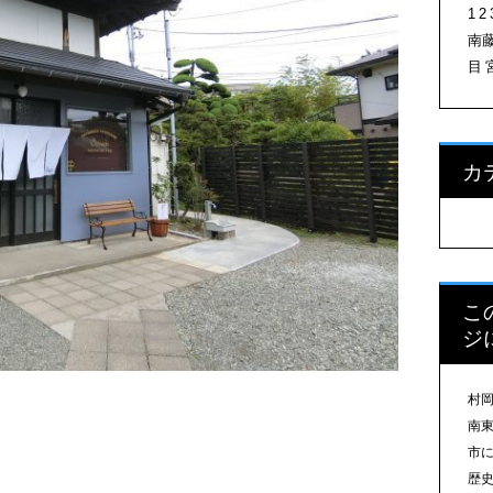
1
2
南
目
カ
こ
ジ
村
南
市
歴