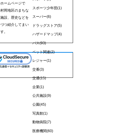
のホームページで
スポーツ少年団
(1)
、村岡地区のまちな
スーパー
(6)
、施設、歴史などを
しづつ紹介してまい
ドラッグストア
(5)
ます。
ハザードマップ
(4)
バス
(93)
ペット関連
(2)
レジャー
(1)
交番
(3)
交通
(15)
企業
(1)
公共施設
(9)
公園
(45)
写真館
(1)
動物病院
(7)
医療機関
(60)