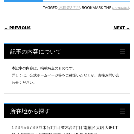
TAGGED
弥勒寺2丁目
. BOOKMARK THE
permalink
.
POST NAVIGATION
← PREVIOUS
NEXT →
記事の内容について
本記事の内容は、掲載時点のものです。
詳しくは、公式ホームページ等をご確認いただくか、直接お問い合
わせください。
所在地から探す
1
2
3
4
5
6
7
8
9
並木台1丁目
並木台2丁目
南藤沢
大鋸
大鋸1丁