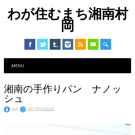
わが住むまち湘南村
岡
Main menu
Skip
MENU
to
content
湘南の手作りパン ナノッ
シュ
smf
2017年7月22日