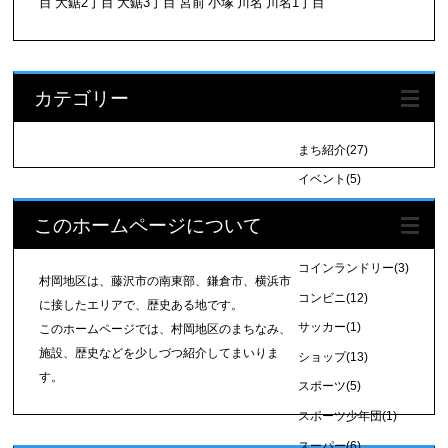
目
大鋸2丁目
大鋸3丁目
宮前
小塚
川名
川名1丁目
カテゴリー
まち紹介
(27)
イベント
(5)
クリーニング店
(4)
このホームページについて
コインパーキング
(3)
コインランドリー
(3)
村岡地区は、藤沢市の南東部、鎌倉市、横浜市
コンビニ
(12)
に接したエリアで、歴史ある地です。
サッカー
(1)
このホームページでは、村岡地区のまちなみ、
施設、歴史などを少しづつ紹介してまいりま
ショップ
(13)
す。
スポーツ
(5)
スポーツ少年団
(1)
スーパー
(6)